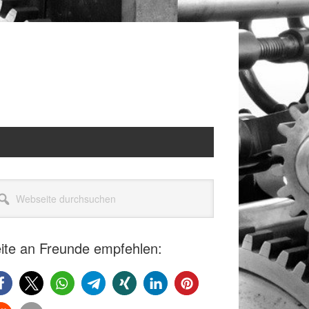
itenspalte
seite
rchsuchen
ite an Freunde empfehlen: