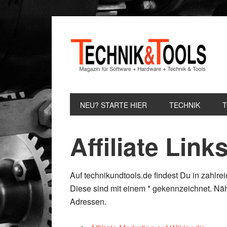
Zur
Zum
Zur
Hauptnavigation
Inhalt
Seitenspalte
springen
springen
springen
NEU? STARTE HIER
TECHNIK
Affiliate Link
Auf technikundtools.de findest Du in zahlrei
Diese sind mit einem * gekennzeichnet. Näh
Adressen.