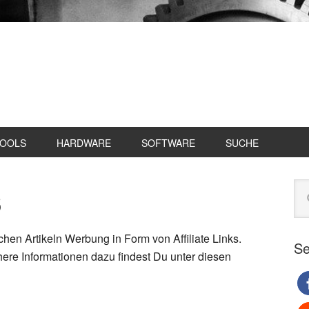
TOOLS
HARDWARE
SOFTWARE
SUCHE
s
Se
Web
du
chen Artikeln Werbung in Form von Affiliate Links.
Se
ere Informationen dazu findest Du unter diesen