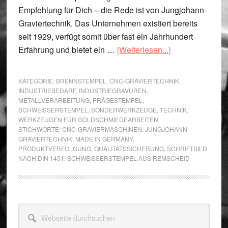
Empfehlung für Dich – die Rede ist von Jungjohann-
Graviertechnik. Das Unternehmen existiert bereits
seit 1929, verfügt somit über fast ein Jahrhundert
ÜberSchweißer
Erfahrung und bietet ein …
[Weiterlesen...]
aus
Remscheid
KATEGORIE:
BRENNSTEMPEL
,
CNC-GRAVIERTECHNIK
,
–
INDUSTRIEBEDARF
,
INDUSTRIEGRAVUREN
,
METALLVERARBEITUNG
,
PRÄGESTEMPEL
,
höchste
SCHWEISSERSTEMPEL
,
SONDERWERKZEUGE
,
TECHNIK
,
Qualität
WERKZEUGEN FÜR GOLDSCHMIEDEARBEITEN
von
STICHWORTE:
CNC-GRAVIERMASCHINEN
,
JUNGJOHANN-
GRAVIERTECHNIK
,
MADE IN GERMANY
,
erfahrenen
PRODUKTVERFOLGUNG
,
QUALITÄTSSICHERUNG
,
SCHRIFTBILD
Graveuren
NACH DIN 1451
,
SCHWEISSERSTEMPEL AUS REMSCHEID
Seitenspalte
Webseite
durchsuchen