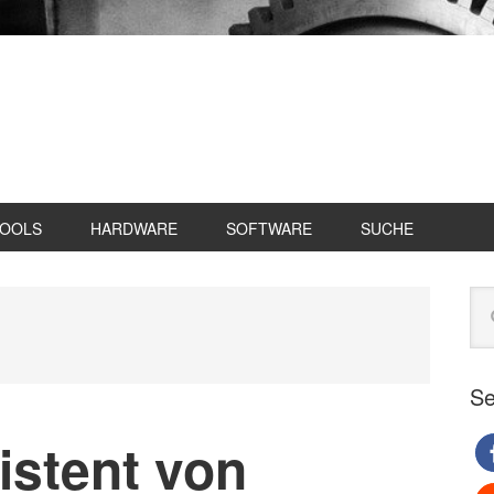
TOOLS
HARDWARE
SOFTWARE
SUCHE
Se
Web
du
Se
istent von