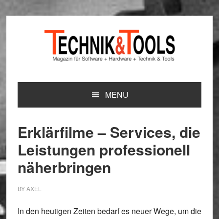
Zur
Zum
Zur
Hauptnavigation
Inhalt
Seitenspalte
springen
springen
springen
MENU
Erklärfilme – Services, die
Leistungen professionell
näherbringen
BY
AXEL
In den heutigen Zeiten bedarf es neuer Wege, um die