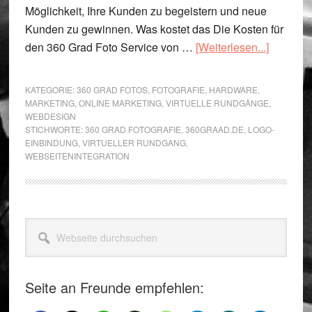
Möglichkeit, Ihre Kunden zu begeistern und neue
Kunden zu gewinnen. Was kostet das Die Kosten für
Über360
den 360 Grad Foto Service von …
[Weiterlesen...]
Grad
Rundga
KATEGORIE:
360 GRAD FOTOS
,
FOTOGRAFIE
,
HARDWARE
,
für
MARKETING
,
ONLINE MARKETING
,
VIRTUELLE RUNDGÄNGE
,
WEBDESIGN
Geschäf
STICHWORTE:
360 GRAD FOTOGRAFIE
,
360GRAAD.DE
,
LOGO-
EINBINDUNG
,
VIRTUELLER RUNDGANG
,
WEBSEITENINTEGRATION
Seitenspalte
Webseite
durchsuchen
Seite an Freunde empfehlen: