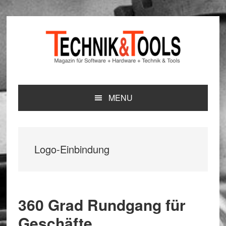
Zur
Zum
Zur
Hauptnavigation
Inhalt
Seitenspalte
springen
springen
springen
MENU
Logo-Einbindung
360 Grad Rundgang für
Geschäfte