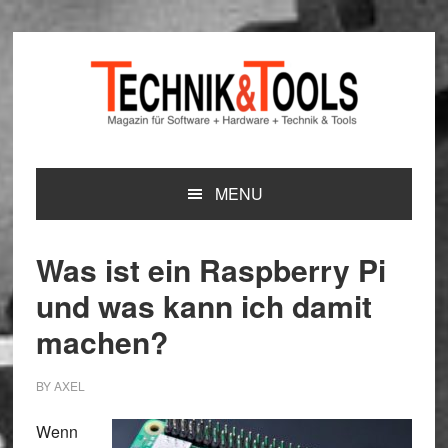
Zur
Zum
Zur
Hauptnavigation
Inhalt
Seitenspalte
springen
springen
springen
MENU
Was ist ein Raspberry Pi
und was kann ich damit
machen?
BY
AXEL
Wenn