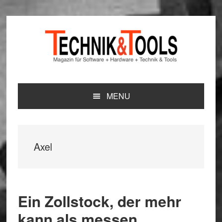
Zur
Zum
Zur
Hauptnavigation
Inhalt
Seitenspalte
springen
springen
springen
MENU
Axel
Ein Zollstock, der mehr
kann als messen