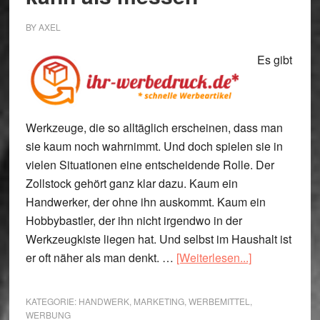
BY
AXEL
Es gibt
Werkzeuge, die so alltäglich erscheinen, dass man
sie kaum noch wahrnimmt. Und doch spielen sie in
vielen Situationen eine entscheidende Rolle. Der
Zollstock gehört ganz klar dazu. Kaum ein
Handwerker, der ohne ihn auskommt. Kaum ein
Hobbybastler, der ihn nicht irgendwo in der
Werkzeugkiste liegen hat. Und selbst im Haushalt ist
ÜberEin
er oft näher als man denkt. …
[Weiterlesen...]
Zollstock,
der
KATEGORIE:
HANDWERK
,
MARKETING
,
WERBEMITTEL
,
mehr
WERBUNG