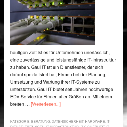
heutigen Zeit ist es für Unternehmen unerlässlich,
eine zuverlässige und leistungsfähige IT-Infrastruktur
zu haben. Gaul IT ist ein Dienstleister, der sich
darauf spezialisiert hat, Firmen bei der Planung,
Umsetzung und Wartung ihrer IT-Systeme zu
unterstützen. Gaul IT bietet seit Jahren hochwertige
EDV Service für Firmen aller Größen an. Mit einem
ÜberGaul
breiten …
[Weiterlesen...]
IT:
Effiziente
KATEGORIE:
BERATUNG
,
DATENSICHERHEIT
,
HARDWARE
,
IT-
EDV
DIENSTLEISTUNGEN
,
IT-INFRASTRUKTUR
,
IT-SICHERHEIT
,
IT-