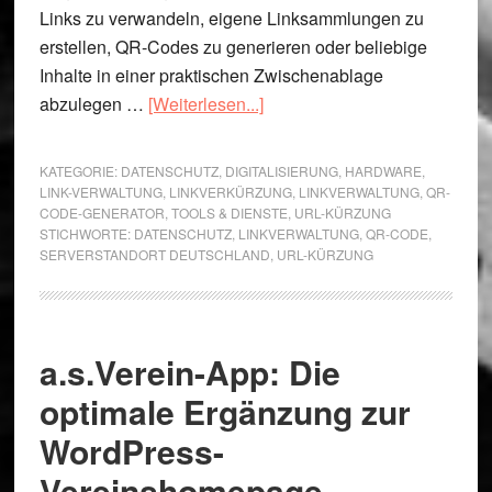
Links zu verwandeln, eigene Linksammlungen zu
erstellen, QR-Codes zu generieren oder beliebige
Inhalte in einer praktischen Zwischenablage
ÜberLink10.de:
abzulegen …
[Weiterlesen...]
Kostenlose
&
KATEGORIE:
DATENSCHUTZ
,
DIGITALISIERUNG
,
HARDWARE
,
ohne
LINK-VERWALTUNG
,
LINKVERKÜRZUNG
,
LINKVERWALTUNG
,
QR-
CODE-GENERATOR
,
TOOLS & DIENSTE
,
URL-KÜRZUNG
Anmeldung
STICHWORTE:
DATENSCHUTZ
,
LINKVERWALTUNG
,
QR-CODE
,
SERVERSTANDORT DEUTSCHLAND
,
URL-KÜRZUNG
a.s.Verein-App: Die
optimale Ergänzung zur
WordPress-
Vereinshomepage