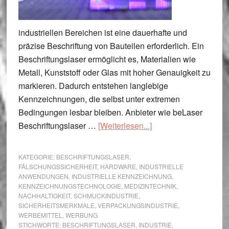
industriellen Bereichen ist eine dauerhafte und
präzise Beschriftung von Bauteilen erforderlich. Ein
Beschriftungslaser ermöglicht es, Materialien wie
Metall, Kunststoff oder Glas mit hoher Genauigkeit zu
markieren. Dadurch entstehen langlebige
Kennzeichnungen, die selbst unter extremen
Bedingungen lesbar bleiben. Anbieter wie beLaser
ÜberFür
Beschriftungslaser …
[Weiterlesen...]
welche
Bereiche
KATEGORIE:
BESCHRIFTUNGSLASER
,
ist
FÄLSCHUNGSSICHERHEIT
,
HARDWARE
,
INDUSTRIELLE
ANWENDUNGEN
,
INDUSTRIELLE KENNZEICHNUNG
,
ein
KENNZEICHNUNGSTECHNOLOGIE
,
MEDIZINTECHNIK
,
Beschriftungslaser
NACHHALTIGKEIT
,
SCHMUCKINDUSTRIE
,
sinnvoll?
SICHERHEITSMERKMALE
,
VERPACKUNGSINDUSTRIE
,
WERBEMITTEL
,
WERBUNG
STICHWORTE:
BESCHRIFTUNGSLASER
,
INDUSTRIE
,