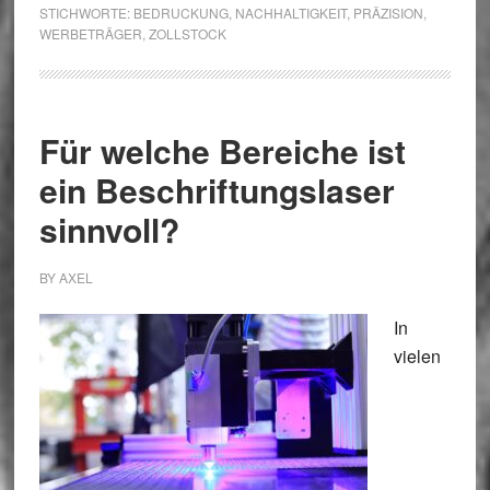
STICHWORTE:
BEDRUCKUNG
,
NACHHALTIGKEIT
,
PRÄZISION
,
kann
WERBETRÄGER
,
ZOLLSTOCK
als
messen
Für welche Bereiche ist
ein Beschriftungslaser
sinnvoll?
BY
AXEL
In
vielen