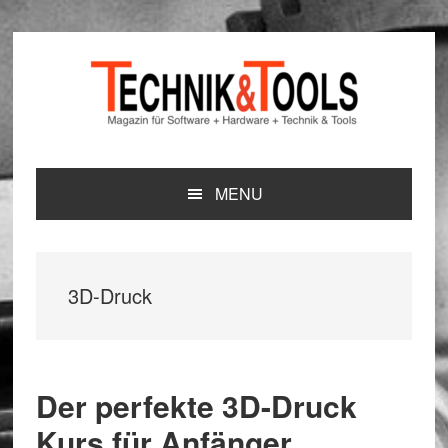
Zur
Zum
Zur
Hauptnavigation
Inhalt
Seitenspalte
springen
springen
springen
MENU
3D-Druck
Der perfekte 3D-Druck
Kurs für Anfänger