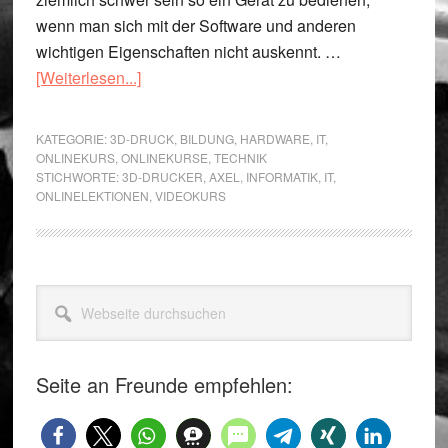
wenn man sich mit der Software und anderen
wichtigen Eigenschaften nicht auskennt. …
ÜberDer
[Weiterlesen...]
perfekte
3D-
KATEGORIE:
3D-DRUCK
,
BILDUNG
,
HARDWARE
,
IT
,
Druck
ONLINEKURS
,
ONLINEKURSE
,
TECHNIK
STICHWORTE:
3D-DRUCKER
,
AXEL
,
INFORMATIK
,
IT
,
Kurs
ONLINELEKTIONEN
,
VIDEOKURS
für
Anfänger
Seitenspalte
Webseite
durchsuchen
Seite an Freunde empfehlen: