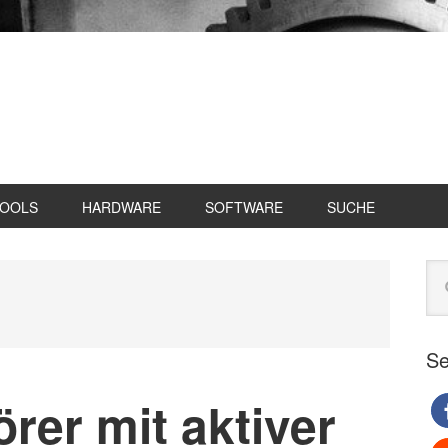
TOOLS
HARDWARE
SOFTWARE
SUCHE
Se
Web
du
Se
rer mit aktiver