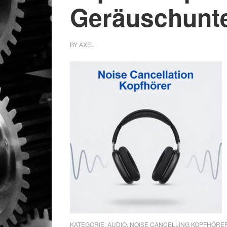
Geräuschunt
BY
AXEL
KATEGORIE:
AUDIO
,
NOISE CANCELLING KOPFHÖRE