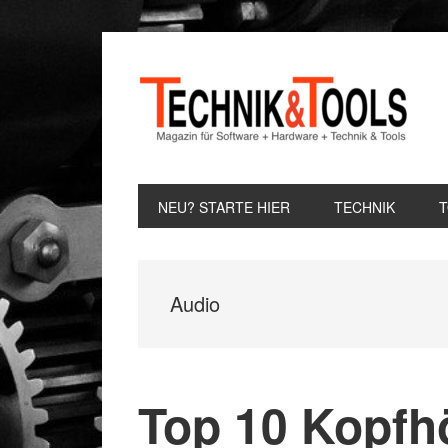
Zur
Zum
Zur
Hauptnavigation
Inhalt
Seitenspalte
springen
springen
springen
NEU? STARTE HIER
TECHNIK
Audio
Top 10 Kopfhö