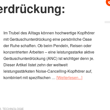
erdrückung:
Im Trubel des Alltags können hochwertige Kopfhörer
mit Geräuschunterdrückung eine persönliche Oase
der Ruhe schaffen. Ob beim Pendeln, Reisen oder
konzentrierten Arbeiten – eine leistungsstarke aktive
Geräuschunterdrückung (ANC) ist wichtiger denn je.
Dieser Artikel listet zehn der weltweit
leistungsstärksten Noise-Cancelling-Kopfhörer auf,
ÜberTop
kombiniert mit spezifischen …
[Weiterlesen...]
10
Kopfhörer
mit
aktiver
Geräuschunterd
R
,
TECHNOLOGIE