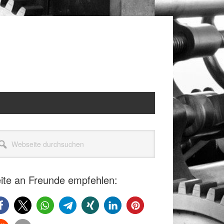
itenspalte
seite
rchsuchen
ite an Freunde empfehlen: