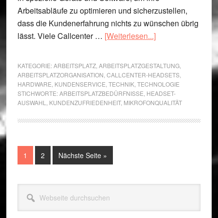
Arbeitsabläufe zu optimieren und sicherzustellen,
dass die Kundenerfahrung nichts zu wünschen übrig
ÜberTipps
lässt. Viele Callcenter …
[Weiterlesen...]
zur
Auswahl
KATEGORIE:
ARBEITSPLATZ
,
ARBEITSPLATZGESTALTUNG
,
des
ARBEITSPLATZORGANISATION
,
CALLCENTER-HEADSETS
,
HARDWARE
,
KUNDENSERVICE
,
TECHNIK
,
TECHNOLOGIE
richtigen
STICHWORTE:
ARBEITSPLATZBEDÜRFNISSE
,
HEADSET-
Callcenter-
AUSWAHL
,
KUNDENZUFRIEDENHEIT
,
MIKROFONQUALITÄT
Headsets
Seite
Seite
aufrufen
1
2
Nächste Seite
»
Seitenspalte
Webseite
durchsuchen