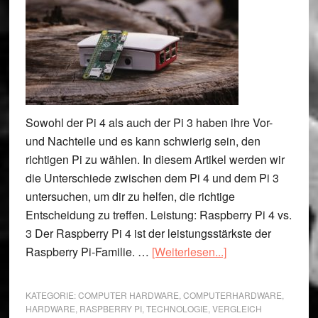
Sowohl der Pi 4 als auch der Pi 3 haben ihre Vor-
und Nachteile und es kann schwierig sein, den
richtigen Pi zu wählen. In diesem Artikel werden wir
die Unterschiede zwischen dem Pi 4 und dem Pi 3
untersuchen, um dir zu helfen, die richtige
Entscheidung zu treffen. Leistung: Raspberry Pi 4 vs.
3 Der Raspberry Pi 4 ist der leistungsstärkste der
ÜberRaspberry
Raspberry Pi-Familie. …
[Weiterlesen...]
Pi
4
KATEGORIE:
COMPUTER HARDWARE
,
COMPUTERHARDWARE
,
vs.
HARDWARE
,
RASPBERRY PI
,
TECHNOLOGIE
,
VERGLEICH