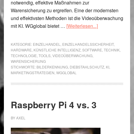
notwendig, effektive Maßnahmen zur
Warensicherung zu ergreifen. Eine der modernsten
und effektivsten Methoden ist die Videoüberwachung
ÜberWGglobal
mit KI. WGglobal bietet …
[Weiterlesen...]
Videoüberwachu
Effektive
KATEGORIE:
EINZELHANDEL
,
EINZELHANDELSSICHERHEIT
,
Warensicherung
HARDWARE
,
KÜNSTLICHE INTELLIGENZ
,
SOFTWARE
,
TECHNIK
,
TECHNOLOGIE
,
TOOLS
,
VIDEOÜBERWACHUNG
,
mit
WARENSICHERUNG
KI-
STICHWORTE:
BILDERKENNUNG
,
DIEBSTAHLSCHUTZ
,
KI
,
Videoüberwachu
MARKETINGSTRATEGIEN
,
WGGLOBAL
Raspberry Pi 4 vs. 3
BY
AXEL