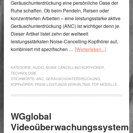
Geräuschunterdrückung eine persönliche Oase der
Ruhe schaffen. Ob beim Pendeln, Reisen oder
konzentrierten Arbeiten – eine leistungsstarke aktive
Geräuschunterdrückung (ANC) ist wichtiger denn je.
Dieser Artikel listet zehn der weltweit
leistungsstärksten Noise-Cancelling-Kopfhörer auf,
ÜberTop
kombiniert mit spezifischen …
[Weiterlesen...]
10
Kopfhörer
KATEGORIE:
AUDIO
,
NOISE CANCELLING KOPFHÖRER
,
mit
TECHNOLOGIE
STICHWORTE:
ANC
,
GERÄUSCHUNTERDRÜCKUNG
,
aktiver
KOPFHÖRER
,
PREIS-LEISTUNGS-VERHÄLTNIS
,
TOP-MODELLE
Geräuschunt
WGglobal
Videoüberwachungssysteme