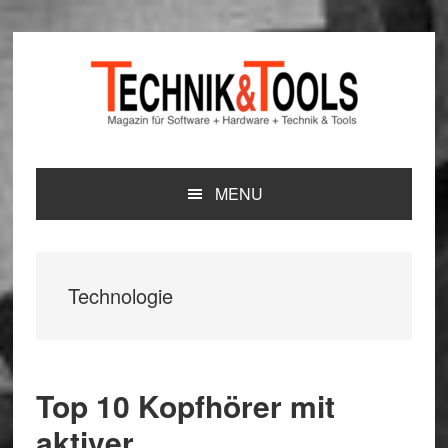
Zur
Zum
Zur
Hauptnavigation
Inhalt
Seitenspalte
springen
springen
springen
MENU
Technologie
Top 10 Kopfhörer mit
aktiver