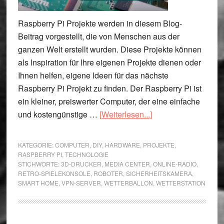
Raspberry Pi Projekte werden in diesem Blog-
Beitrag vorgestellt, die von Menschen aus der
ganzen Welt erstellt wurden. Diese Projekte können
als Inspiration für Ihre eigenen Projekte dienen oder
Ihnen helfen, eigene Ideen für das nächste
Raspberry Pi Projekt zu finden. Der Raspberry Pi ist
ein kleiner, preiswerter Computer, der eine einfache
ÜberRaspberry
und kostengünstige …
[Weiterlesen...]
Pi
Projekte
KATEGORIE:
COMPUTER
,
DIY
,
HARDWARE
,
PROJEKTE
,
–
RASPBERRY PI
,
TECHNOLOGIE
STICHWORTE:
3D-DRUCKER
,
MEDIA CENTER
,
ONLINE-RADIO
,
Top
RETRO-SPIELEKONSOLE
,
ROBOTER
,
SICHERHEITSKAMERA
,
10
SMART HOME
,
VPN-SERVER
,
WETTERBALLON
,
WETTERSTATION