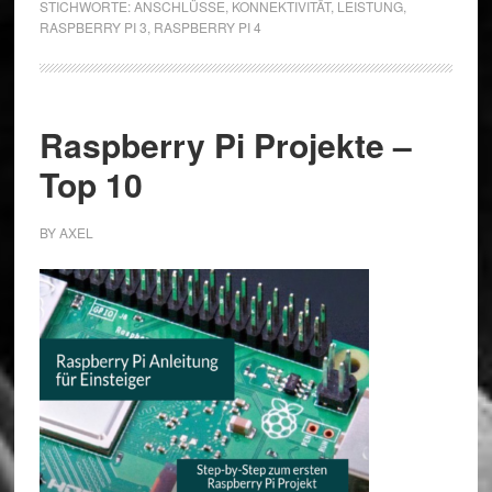
STICHWORTE:
ANSCHLÜSSE
,
KONNEKTIVITÄT
,
LEISTUNG
,
3
RASPBERRY PI 3
,
RASPBERRY PI 4
Raspberry Pi Projekte –
Top 10
BY
AXEL