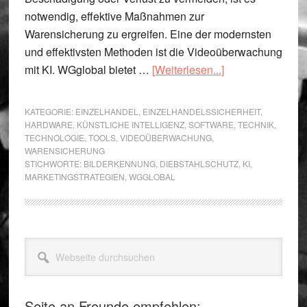
notwendig, effektive Maßnahmen zur
Warensicherung zu ergreifen. Eine der modernsten
und effektivsten Methoden ist die Videoüberwachung
ÜberWGglobal
mit KI. WGglobal bietet …
[Weiterlesen...]
Videoüberwachu
Effektive
KATEGORIE:
EINZELHANDEL
,
EINZELHANDELSSICHERHEIT
,
Warensicherung
HARDWARE
,
KÜNSTLICHE INTELLIGENZ
,
SOFTWARE
,
TECHNIK
,
TECHNOLOGIE
,
TOOLS
,
VIDEOÜBERWACHUNG
,
mit
WARENSICHERUNG
KI-
STICHWORTE:
BILDERKENNUNG
,
DIEBSTAHLSCHUTZ
,
KI
,
Videoüberwachu
MARKETINGSTRATEGIEN
,
WGGLOBAL
Seitenspalte
Webseite
durchsuchen
Seite an Freunde empfehlen: