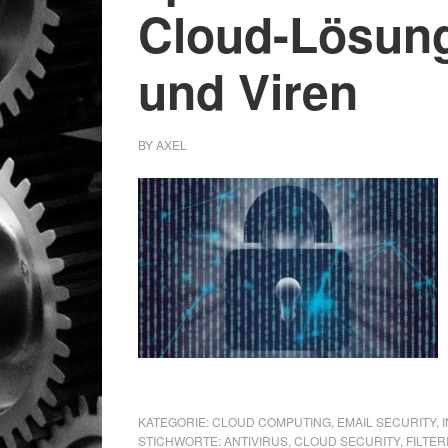
Cloud-Lösun
und Viren
BY
AXEL
KATEGORIE:
CLOUD COMPUTING
,
EMAIL SECURITY
,
STICHWORTE:
ANTIVIRUS
,
CLOUD SECURITY
,
FILTER