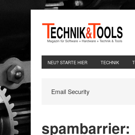
Zur
Zum
Zur
Hauptnavigation
Inhalt
Seitenspalte
springen
springen
springen
NEU? STARTE HIER
TECHNIK
Email Security
spambarrier: 