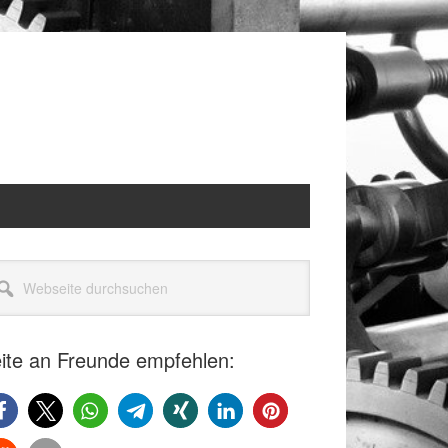
itenspalte
seite
rchsuchen
ite an Freunde empfehlen: