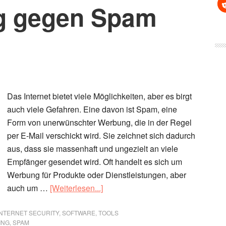
g gegen Spam
Das Internet bietet viele Möglichkeiten, aber es birgt
auch viele Gefahren. Eine davon ist Spam, eine
Form von unerwünschter Werbung, die in der Regel
per E-Mail verschickt wird. Sie zeichnet sich dadurch
aus, dass sie massenhaft und ungezielt an viele
Empfänger gesendet wird. Oft handelt es sich um
Werbung für Produkte oder Dienstleistungen, aber
Überspambarrier:
auch um …
[Weiterlesen...]
Die
effektive
INTERNET SECURITY
,
SOFTWARE
,
TOOLS
ING
,
SPAM