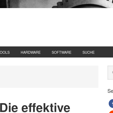
TOOLS
HARDWARE
SOFTWARE
SUCHE
Se
Web
du
Se
Die effektive