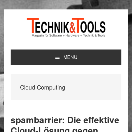
Zur
Zum
Zur
Hauptnavigation
Inhalt
Seitenspalte
springen
springen
springen
MENU
Cloud Computing
spambarrier: Die effektive
Cloud-Lösung gegen