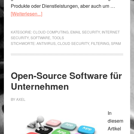
Produkte oder Dienstleistungen, aber auch um …
Überspambarrier:
[Weiterlesen...]
Die
effektive
KATEGORIE:
CLOUD COMPUTING
,
EMAIL SECURITY
,
INTERNET
Cloud-
SECURITY
,
SOFTWARE
,
TOOLS
STICHWORTE:
ANTIVIRUS
,
CLOUD SECURITY
,
FILTERING
,
SPAM
Lösung
gegen
Spam
und
Open-Source Software für
Viren
Unternehmen
BY
AXEL
In
diesem
Artikel