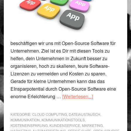
beschäftigen wir uns mit Open-Source Software für
Unternehmen. Ziel ist es Dir mit diesen Tools zu
helfen, dein Unternehmen in Zukunft besser zu
organisieren, hoch zu skalieren, teure Software-
Lizenzen zu vermeiden und Kosten zu sparen.
Gerade für kleine Unternehmen kann das das
EInsparpotential durch Open-Source Software eine
ÜberOpen-
enorme Erleichterung …
[Weiterlesen...]
Source
Software
KATEGORIE:
CLOUD COMPUTING
,
DATEIAUSTAUSCH
,
für
KOMMUNIKATION
,
KOMMUNIKATIONSTOOLS
,
KOSTENEINSPARUNG
,
KUNDENSERVICE
,
MARKETING
,
Unternehmen
MARKETING-AUTOMATISIERUNG
,
OFFICE SUITE
,
OPEN-SOURCE