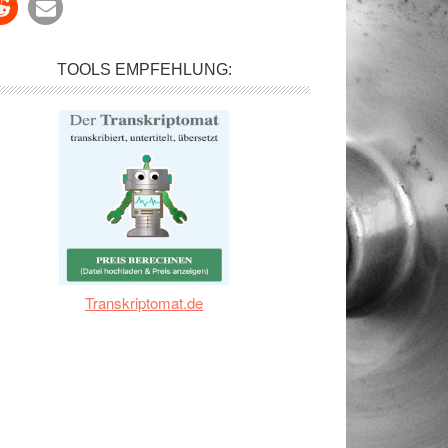
TOOLS EMPFEHLUNG:
Transkriptomat.de
eg