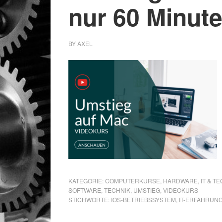
nur 60 Minut
BY
AXEL
KATEGORIE:
COMPUTERKURSE
,
HARDWARE
,
IT & T
SOFTWARE
,
TECHNIK
,
UMSTIEG
,
VIDEOKURS
STICHWORTE:
IOS-BETRIEBSSYSTEM
,
IT-ERFAHRUN