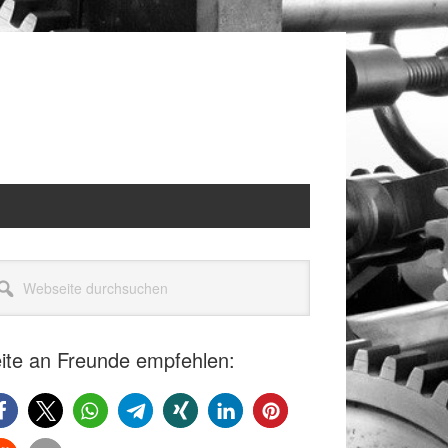
itenspalte
seite
rchsuchen
ite an Freunde empfehlen: