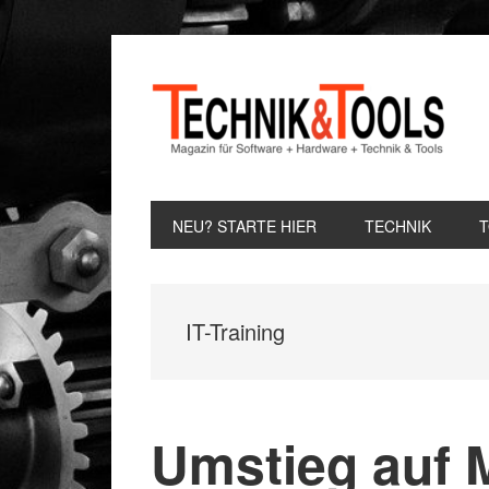
Zur
Zum
Zur
Hauptnavigation
Inhalt
Seitenspalte
springen
springen
springen
NEU? STARTE HIER
TECHNIK
IT-Training
Umstieg auf 