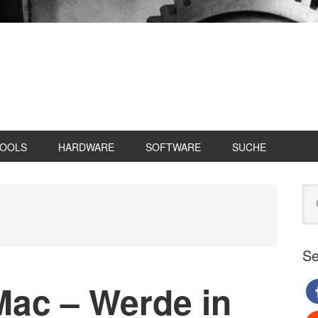
TOOLS
HARDWARE
SOFTWARE
SUCHE
Se
Web
du
Se
Mac – Werde in