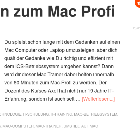
en zum Mac Profi
Du spielst schon lange mit dem Gedanken auf einen
Mac Computer oder Laptop umzusteigen, aber dich
quält der Gedanke wie Du richtig und effizient mit
dem IOS-Betriebssystem umgehen kannst? Dann
wird dir dieser Mac-Trainer dabei helfen innerhalb
von 60 Minuten zum Mac-Profi zu werden. Der
Dozent des Kurses Axel hat nicht nur 19 Jahre IT-
ÜberUmsti
Erfahrung, sondern ist auch seit …
[Weiterlesen...]
auf
Mac
ECHNOLOGIE
,
IT-SCHULUNG
,
IT-TRAINING
,
MAC-BETRIEBSSYSTEM
,
–
G
,
MAC-COMPUTER
,
MAC-TRAINER
,
UMSTIEG AUF MAC
Werde
in