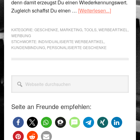
denn damit erzeugst Du einen Wiederkennungswert.
ÜberIndividua
Zugleich schaffst Du einen …
[Weiterlesen...]
Werbeartikel
–
KATEGORIE:
GESCHENKE
,
MARKETING
,
TOOLS
,
WERBEARTIKEL
,
die
WERBUNG
STICHWORTE:
INDIVIDUALISIERTE WERBEARTIKEL
,
persönliche
KUNDENBINDUNG
,
PERSONALISIERTE GESCHENKE
Lösung
Seitenspalte
Webseite
durchsuchen
Seite an Freunde empfehlen: