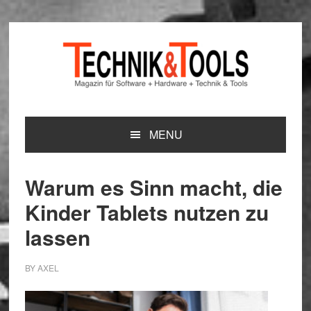
Zur
Zum
Zur
Hauptnavigation
Inhalt
Seitenspalte
springen
springen
springen
MENU
Warum es Sinn macht, die
Kinder Tablets nutzen zu
lassen
BY
AXEL