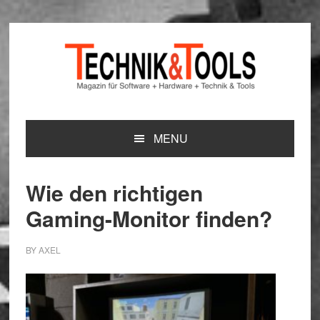
Zur
Zum
Zur
Hauptnavigation
Inhalt
Seitenspalte
springen
springen
springen
MENU
Wie den richtigen
Gaming-Monitor finden?
BY
AXEL