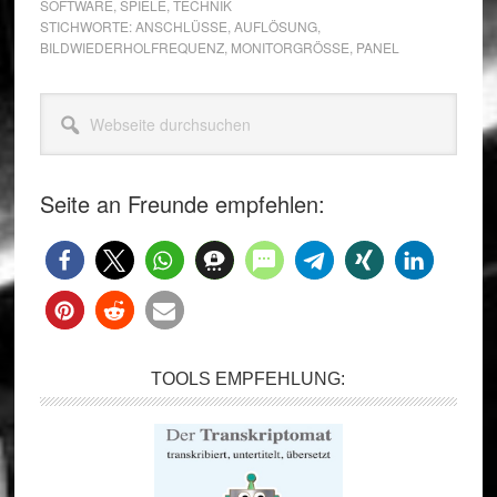
SOFTWARE
,
SPIELE
,
TECHNIK
STICHWORTE:
ANSCHLÜSSE
,
AUFLÖSUNG
,
BILDWIEDERHOLFREQUENZ
,
MONITORGRÖSSE
,
PANEL
Seitenspalte
Webseite
durchsuchen
Seite an Freunde empfehlen:
TOOLS EMPFEHLUNG: