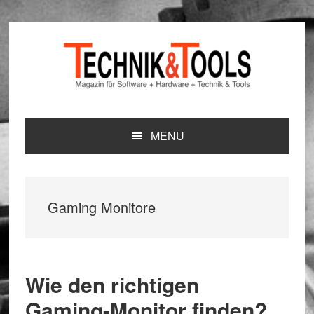
Zur
Zum
Zur
Hauptnavigation
Inhalt
Seitenspalte
springen
springen
springen
MENU
Gaming Monitore
Wie den richtigen
Gaming-Monitor finden?