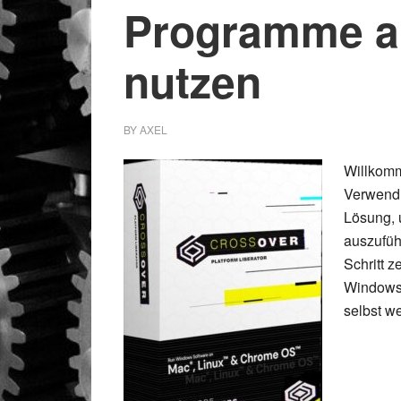
Programme a
nutzen
BY
AXEL
Willkomm
Verwendu
Lösung,
auszuführ
Schritt z
Windows
selbst w