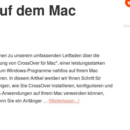
uf dem Mac
en zu unserem umfassenden Leitfaden über die
ng von CrossOver für Mac*, einer leistungsstarken
 um Windows-Programme nahtlos auf Ihrem Mac
en. In diesem Artikel werden wir Ihnen Schritt für
eigen, wie Sie CrossOver installieren, konfigurieren und
-Anwendungen auf Ihrem Mac verwenden können,
ÜberCrossOver
enn Sie ein Anfänger …
[Weiterlesen...]
für
Mac:
Windows-