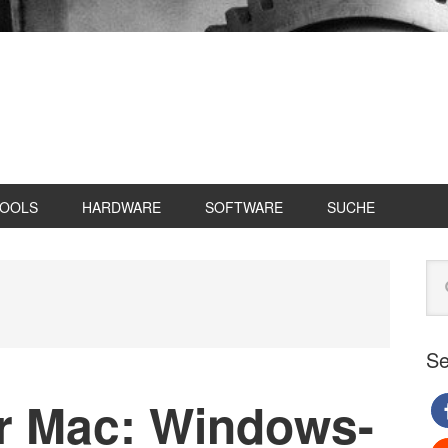
TOOLS
HARDWARE
SOFTWARE
SUCHE
Se
Web
du
Se
r Mac: Windows-