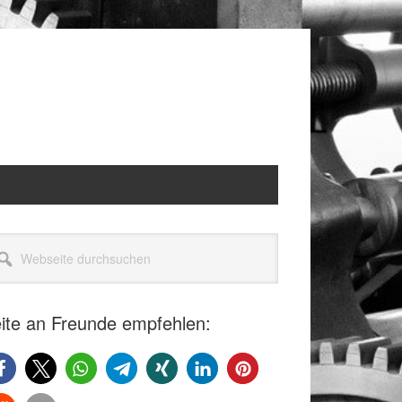
itenspalte
seite
rchsuchen
ite an Freunde empfehlen: