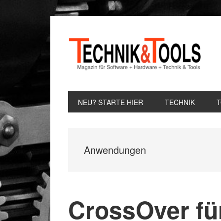
Zur
Zum
Zur
Hauptnavigation
Inhalt
Seitenspalte
springen
springen
springen
NEU? STARTE HIER
TECHNIK
Anwendungen
CrossOver fü