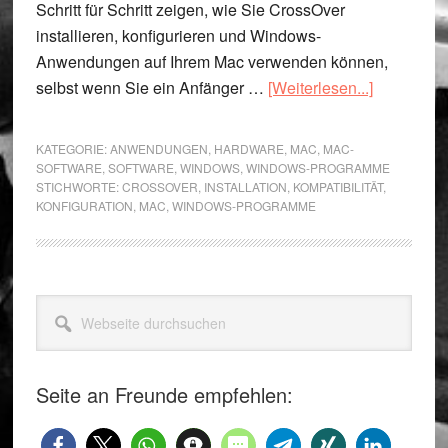
Schritt für Schritt zeigen, wie Sie CrossOver
installieren, konfigurieren und Windows-
Anwendungen auf Ihrem Mac verwenden können,
ÜberCros
selbst wenn Sie ein Anfänger …
[Weiterlesen...]
für
Mac:
KATEGORIE:
ANWENDUNGEN
,
HARDWARE
,
MAC
,
MAC-
Windows-
SOFTWARE
,
SOFTWARE
,
WINDOWS
,
WINDOWS-PROGRAMME
STICHWORTE:
CROSSOVER
,
INSTALLATION
,
KOMPATIBILITÄT
,
Programm
KONFIGURATION
,
MAC
,
WINDOWS-PROGRAMME
auf
dem
Mac
nutzen
Seitenspalte
Webseite
durchsuchen
Seite an Freunde empfehlen: