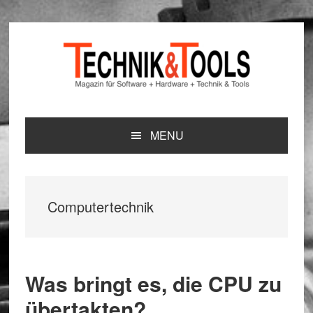
Zur
Zum
Zur
Hauptnavigation
Inhalt
Seitenspalte
springen
springen
springen
MENU
Computertechnik
Was bringt es, die CPU zu
übertakten?