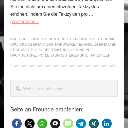
Sie ihn nicht um einen einzelnen Taktzyklus
erhöhen. Indem Sie die Taktzyklen pro …
ÜberWas
[Weiterlesen...]
bringt
es,
KATEGORIE:
COMPUTERENTHUSIASTEN
,
COMPUTERTECHNIK
,
die
CPU
,
CPU ÜBERTAKTUNG
,
HARDWARE
,
TECHNIK
,
ÜBERTAKTEN
STICHWORTE:
CPU-ÜBERTAKTUNG
,
GAMING-PC
,
CPU
HAUPTPLATINE
,
IPC
,
LEISTUNGSSTEIGERUNG
,
TAKTZYKLEN
zu
übertakten?
Seitenspalte
Webseite
durchsuchen
Seite an Freunde empfehlen: