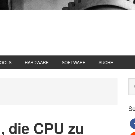
TOOLS
HARDWARE
SOFTWARE
SUCHE
Se
Web
du
Se
, die CPU zu