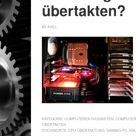
übertakten?
BY
AXEL
KATEGORIE:
COMPUTERENTHUSIASTEN
,
COMPUTER
ÜBERTAKTEN
STICHWORTE:
CPU-ÜBERTAKTUNG
,
GAMING-PC
,
HAU