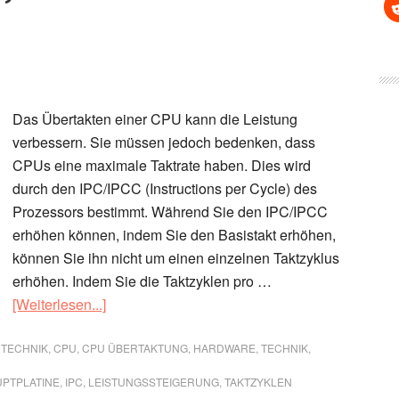
Das Übertakten einer CPU kann die Leistung
verbessern. Sie müssen jedoch bedenken, dass
CPUs eine maximale Taktrate haben. Dies wird
durch den IPC/IPCC (Instructions per Cycle) des
Prozessors bestimmt. Während Sie den IPC/IPCC
erhöhen können, indem Sie den Basistakt erhöhen,
können Sie ihn nicht um einen einzelnen Taktzyklus
erhöhen. Indem Sie die Taktzyklen pro …
ÜberWas
[Weiterlesen...]
bringt
es,
TECHNIK
,
CPU
,
CPU ÜBERTAKTUNG
,
HARDWARE
,
TECHNIK
,
die
PTPLATINE
,
IPC
,
LEISTUNGSSTEIGERUNG
,
TAKTZYKLEN
CPU