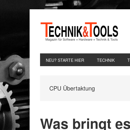
Zur
Zum
Zur
Hauptnavigation
Inhalt
Seitenspalte
springen
springen
springen
NEU? STARTE HIER
TECHNIK
CPU Übertaktung
Was bringt es