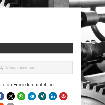
itenspalte
seite
rchsuchen
ite an Freunde empfehlen: