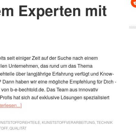
em Experten mit
its seit einiger Zeit auf der Suche nach einem
ellen Unternehmen, das rund um das Thema
rehteile über langjährige Erfahrung verfügt und Know-
? Dann haben wir eine mögliche Empfehlung für Dich -
t von b-e-bechtold.de. Das Team aus innovativ
rofis hat sich auf exklusive Lösungen spezialisiert
ÜberKunststoffdrehteile
erlesen...]
von
B+E
UNSTSTOFFDREHTEILE
,
KUNSTSTOFFVERARBEITUNG
,
TECHNIK
Bechtold
TOFF
,
QUALITÄT