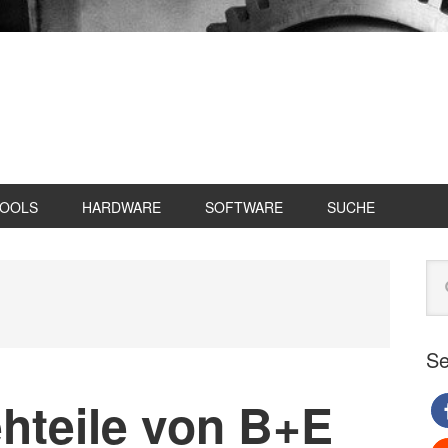
TOOLS
HARDWARE
SOFTWARE
SUCHE
Se
Web
du
Se
hteile von B+E