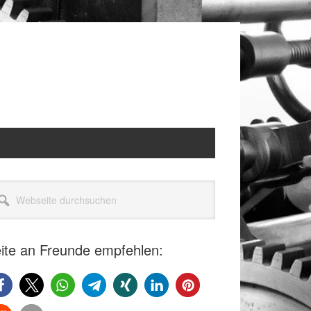
itenspalte
seite
rchsuchen
ite an Freunde empfehlen: