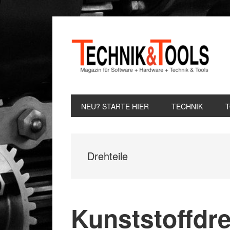
Zur
Zum
Zur
Hauptnavigation
Inhalt
Seitenspalte
springen
springen
springen
NEU? STARTE HIER
TECHNIK
Drehteile
Kunststoffdre