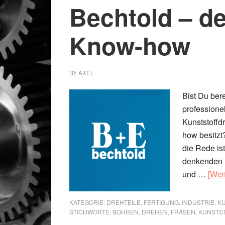
Bechtold – d
Know-how
BY
AXEL
Bist Du bere
profession
Kunststoffd
how besitzt
die Rede is
denkenden P
und …
[Weit
KATEGORIE:
DREHTEILE
,
FERTIGUNG
,
INDUSTRIE
,
K
STICHWORTE:
BOHREN
,
DREHEN
,
FRÄSEN
,
KUNSTS