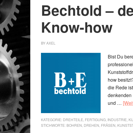
Bechtold – d
Know-how
BY
AXEL
Bist Du bere
profession
Kunststoffd
how besitzt
die Rede is
denkenden P
und …
[Weit
KATEGORIE:
DREHTEILE
,
FERTIGUNG
,
INDUSTRIE
,
K
STICHWORTE:
BOHREN
,
DREHEN
,
FRÄSEN
,
KUNSTS