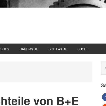
TOOLS
HARDWARE
SOFTWARE
SUCHE
Se
Web
du
Se
hteile von B+E