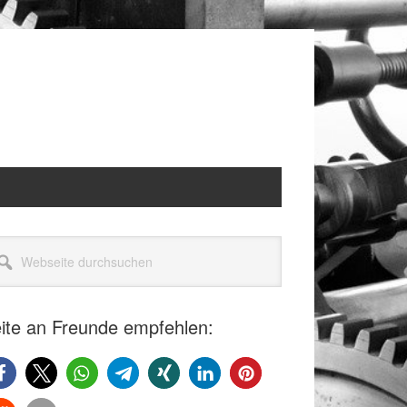
itenspalte
seite
rchsuchen
ite an Freunde empfehlen: