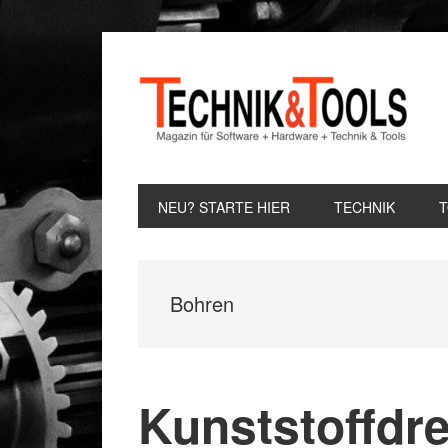
Zur
Zum
Zur
Hauptnavigation
Inhalt
Seitenspalte
springen
springen
springen
NEU? STARTE HIER
TECHNIK
Bohren
Kunststoffdre