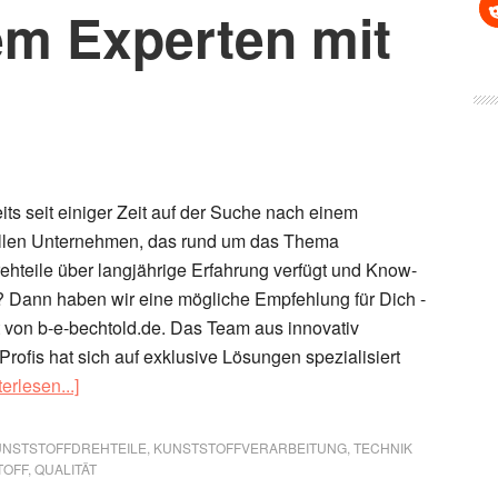
em Experten mit
its seit einiger Zeit auf der Suche nach einem
ellen Unternehmen, das rund um das Thema
rehteile über langjährige Erfahrung verfügt und Know-
? Dann haben wir eine mögliche Empfehlung für Dich -
t von b-e-bechtold.de. Das Team aus innovativ
rofis hat sich auf exklusive Lösungen spezialisiert
ÜberKunststoffdrehteile
erlesen...]
von
B+E
UNSTSTOFFDREHTEILE
,
KUNSTSTOFFVERARBEITUNG
,
TECHNIK
Bechtold
TOFF
,
QUALITÄT