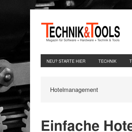
Zur
Zum
Zur
Hauptnavigation
Inhalt
Seitenspalte
springen
springen
springen
NEU? STARTE HIER
TECHNIK
Hotelmanagement
Einfache Hote