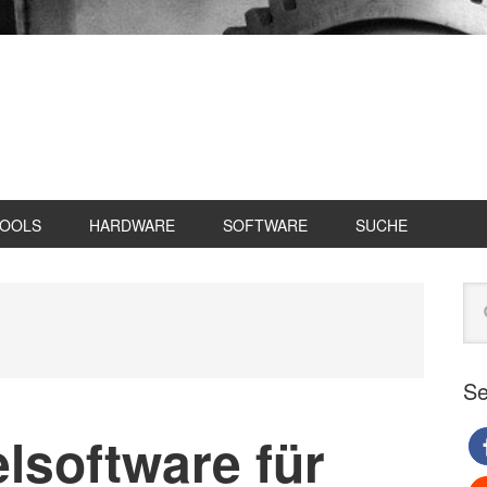
TOOLS
HARDWARE
SOFTWARE
SUCHE
Se
Web
du
Se
lsoftware für