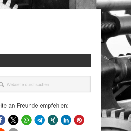
itenspalte
seite
rchsuchen
ite an Freunde empfehlen: