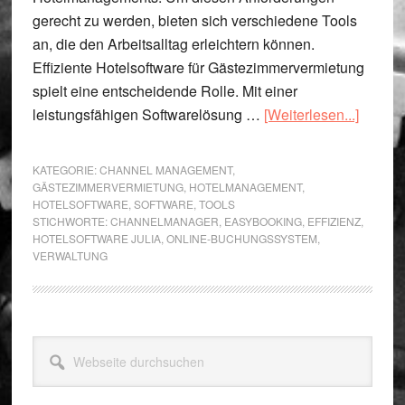
gerecht zu werden, bieten sich verschiedene Tools
an, die den Arbeitsalltag erleichtern können.
Effiziente Hotelsoftware für Gästezimmervermietung
spielt eine entscheidende Rolle. Mit einer
ÜberEi
leistungsfähigen Softwarelösung …
[Weiterlesen...]
Hotels
für
KATEGORIE:
CHANNEL MANAGEMENT
,
Gästez
GÄSTEZIMMERVERMIETUNG
,
HOTELMANAGEMENT
,
HOTELSOFTWARE
,
SOFTWARE
,
TOOLS
von
STICHWORTE:
CHANNELMANAGER
,
EASYBOOKING
,
EFFIZIENZ
,
Easybo
HOTELSOFTWARE JULIA
,
ONLINE-BUCHUNGSSYSTEM
,
VERWALTUNG
Seitenspalte
Webseite
durchsuchen