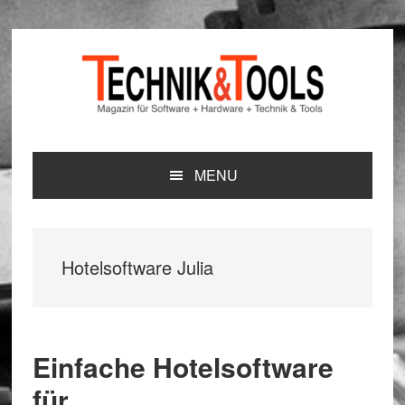
Zur
Zum
Zur
Hauptnavigation
Inhalt
Seitenspalte
springen
springen
springen
MENU
Hotelsoftware Julia
Einfache Hotelsoftware
für