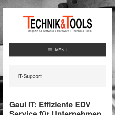
Zur
Zum
Zur
Hauptnavigation
Inhalt
Seitenspalte
springen
springen
springen
MENU
IT-Support
Gaul IT: Effiziente EDV
Service für Unternehmen