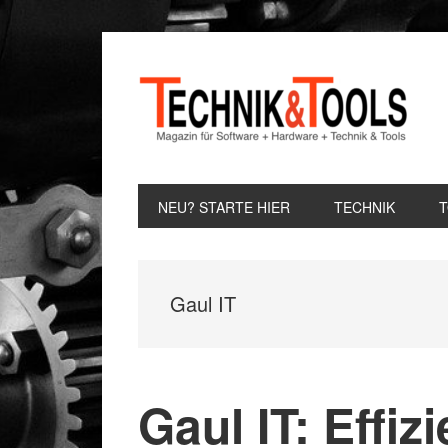
Zur
Zum
Zur
Hauptnavigation
Inhalt
Seitenspalte
springen
springen
springen
NEU? STARTE HIER
TECHNIK
Gaul IT
Gaul IT: Effi