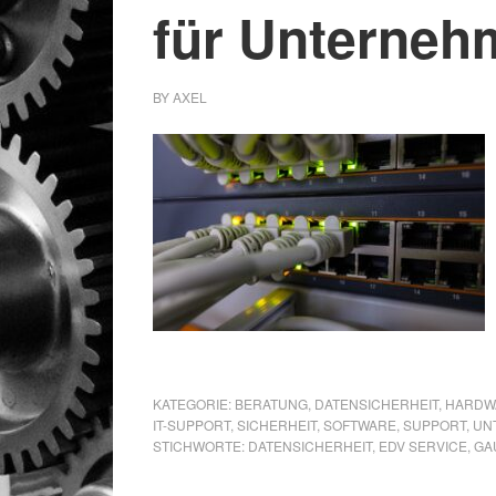
für Unterneh
BY
AXEL
KATEGORIE:
BERATUNG
,
DATENSICHERHEIT
,
HARDW
IT-SUPPORT
,
SICHERHEIT
,
SOFTWARE
,
SUPPORT
,
UN
STICHWORTE:
DATENSICHERHEIT
,
EDV SERVICE
,
GAU