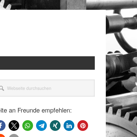
itenspalte
seite
rchsuchen
ite an Freunde empfehlen: