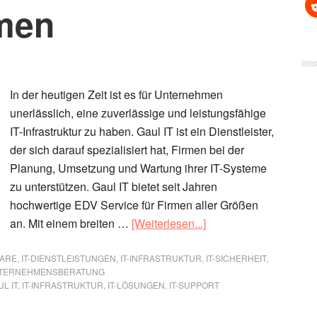
men
In der heutigen Zeit ist es für Unternehmen
unerlässlich, eine zuverlässige und leistungsfähige
IT-Infrastruktur zu haben. Gaul IT ist ein Dienstleister,
der sich darauf spezialisiert hat, Firmen bei der
Planung, Umsetzung und Wartung ihrer IT-Systeme
zu unterstützen. Gaul IT bietet seit Jahren
hochwertige EDV Service für Firmen aller Größen
ÜberGaul
an. Mit einem breiten …
[Weiterlesen...]
IT:
Effiziente
ARE
,
IT-DIENSTLEISTUNGEN
,
IT-INFRASTRUKTUR
,
IT-SICHERHEIT
,
TERNEHMENSBERATUNG
EDV
L IT
,
IT-INFRASTRUKTUR
,
IT-LÖSUNGEN
,
IT-SUPPORT
Service
für