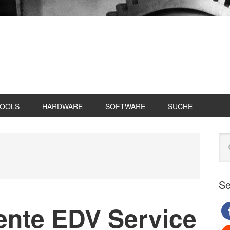
TOOLS
HARDWARE
SOFTWARE
SUCHE
Se
Web
du
Se
ziente EDV Service