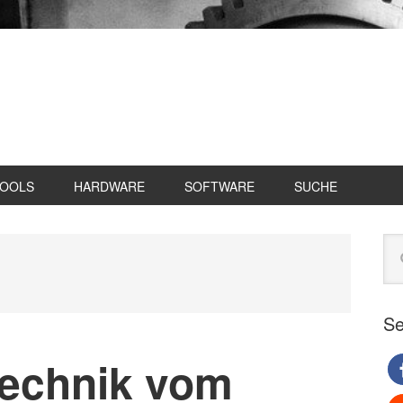
TOOLS
HARDWARE
SOFTWARE
SUCHE
Se
Web
du
Se
technik vom