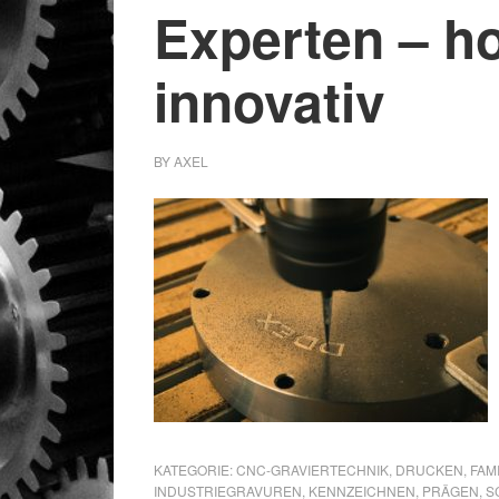
Experten – h
innovativ
BY
AXEL
KATEGORIE:
CNC-GRAVIERTECHNIK
,
DRUCKEN
,
FAM
INDUSTRIEGRAVUREN
,
KENNZEICHNEN
,
PRÄGEN
,
S