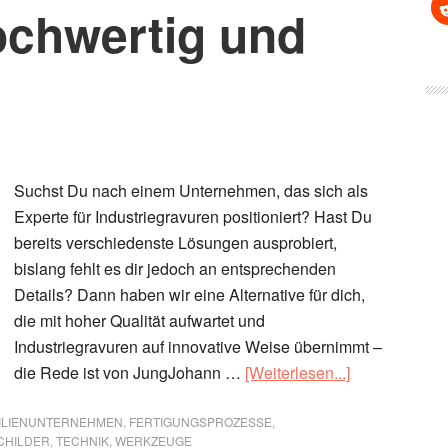
ochwertig und
Suchst Du nach einem Unternehmen, das sich als
Experte für Industriegravuren positioniert? Hast Du
bereits verschiedenste Lösungen ausprobiert,
bislang fehlt es dir jedoch an entsprechenden
Details? Dann haben wir eine Alternative für dich,
die mit hoher Qualität aufwartet und
Industriegravuren auf innovative Weise übernimmt –
ÜberCNC-
die Rede ist von JungJohann …
[Weiterlesen...]
Graviertechni
vom
ILIENUNTERNEHMEN
,
FERTIGUNGSPROZESSE
,
CHILDER
,
TECHNIK
,
WERKZEUGE