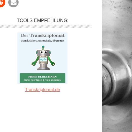
TOOLS EMPFEHLUNG:
Transkriptomat.de
k