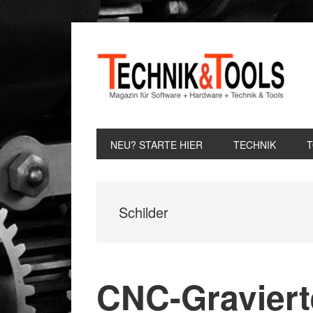
Zur
Zum
Zur
Hauptnavigation
Inhalt
Seitenspalte
springen
springen
springen
NEU? STARTE HIER
TECHNIK
Schilder
CNC-Gravier