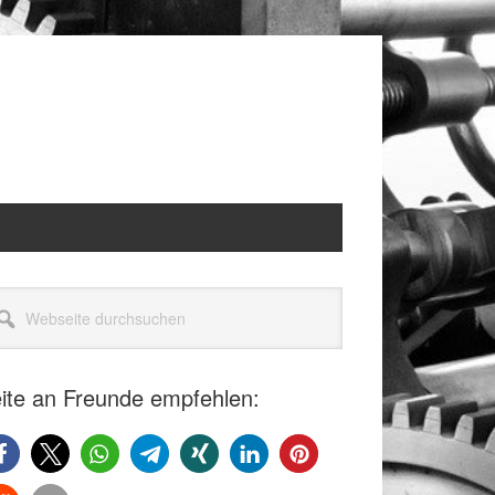
itenspalte
seite
rchsuchen
ite an Freunde empfehlen: