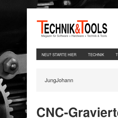
Zur
Zum
Zur
Hauptnavigation
Inhalt
Seitenspalte
springen
springen
springen
NEU? STARTE HIER
TECHNIK
JungJohann
CNC-Gravier