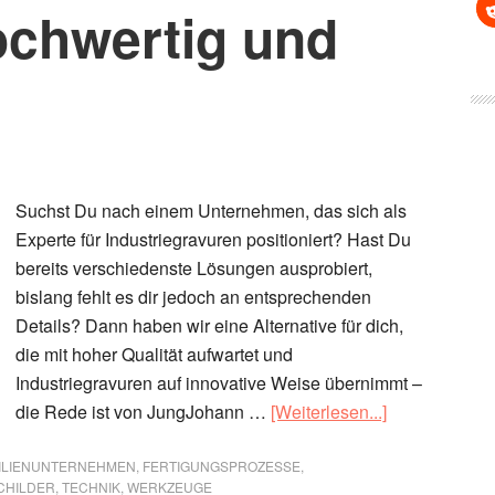
ochwertig und
Suchst Du nach einem Unternehmen, das sich als
Experte für Industriegravuren positioniert? Hast Du
bereits verschiedenste Lösungen ausprobiert,
bislang fehlt es dir jedoch an entsprechenden
Details? Dann haben wir eine Alternative für dich,
die mit hoher Qualität aufwartet und
Industriegravuren auf innovative Weise übernimmt –
ÜberCNC-
die Rede ist von JungJohann …
[Weiterlesen...]
Graviertechni
vom
ILIENUNTERNEHMEN
,
FERTIGUNGSPROZESSE
,
CHILDER
,
TECHNIK
,
WERKZEUGE