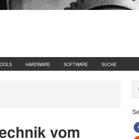
TOOLS
HARDWARE
SOFTWARE
SUCHE
Se
Web
du
Se
technik vom