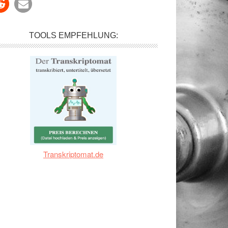
TOOLS EMPFEHLUNG:
Transkriptomat.de
k