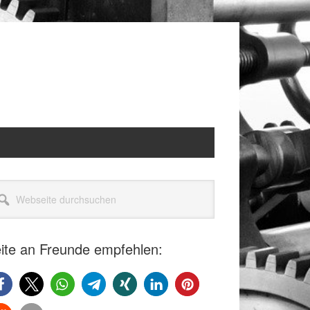
itenspalte
seite
rchsuchen
ite an Freunde empfehlen: