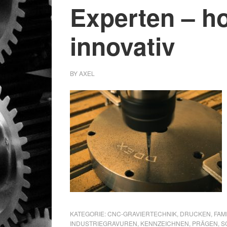
Experten – h
innovativ
BY
AXEL
KATEGORIE:
CNC-GRAVIERTECHNIK
,
DRUCKEN
,
FAM
INDUSTRIEGRAVUREN
,
KENNZEICHNEN
,
PRÄGEN
,
S