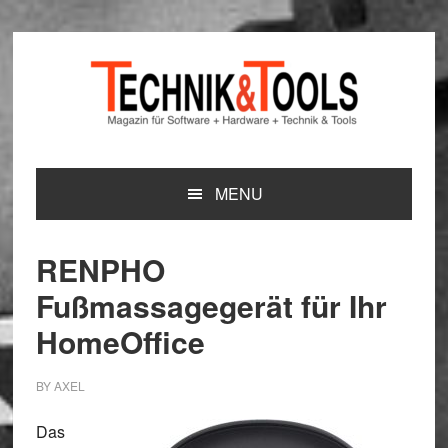
Zur
Zum
Zur
Hauptnavigation
Inhalt
Seitenspalte
springen
springen
springen
MENU
RENPHO
Fußmassagegerät für Ihr
HomeOffice
BY
AXEL
Das