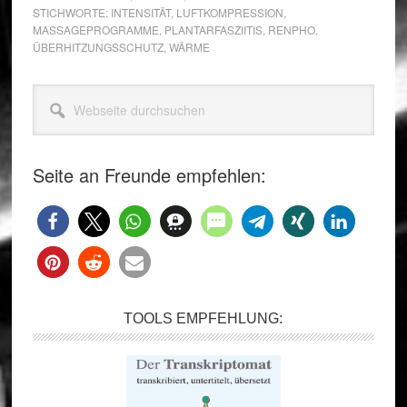
STICHWORTE:
INTENSITÄT
,
LUFTKOMPRESSION
,
MASSAGEPROGRAMME
,
PLANTARFASZIITIS
,
RENPHO
,
ÜBERHITZUNGSSCHUTZ
,
WÄRME
Seitenspalte
Webseite
durchsuchen
Seite an Freunde empfehlen:
TOOLS EMPFEHLUNG: