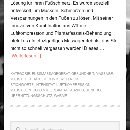
Lösung für Ihren Fußschmerz. Es wurde speziell
entwickelt, um Muskeln, Schmerzen und
Verspannungen in den Füßen zu lösen. Mit seiner
innovativen Kombination aus Wärme,
Luftkompression und Plantarfasziitis-Behandlung
bietet es ein einzigartiges Massageerlebnis, das Sie
nicht so schnell vergessen werden! Dieses …
ÜberRENPHO
[Weiterlesen...]
Fußmassagegerät
für
KATEGORIE:
FUSSMASSAGEGERÄT
,
GESUNDHEIT
,
MASSAGE
,
Ihr
MASSAGEGERÄTE
,
TECHNIK
,
WELLNESS
STICHWORTE:
INTENSITÄT
,
LUFTKOMPRESSION
,
HomeOffice
MASSAGEPROGRAMME
,
PLANTARFASZIITIS
,
RENPHO
,
ÜBERHITZUNGSSCHUTZ
,
WÄRME
Seitenspalte
Webseite