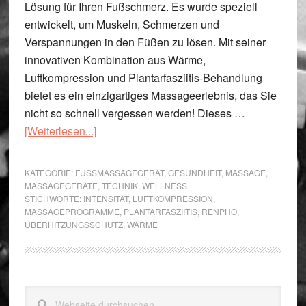
Lösung für Ihren Fußschmerz. Es wurde speziell
entwickelt, um Muskeln, Schmerzen und
Verspannungen in den Füßen zu lösen. Mit seiner
innovativen Kombination aus Wärme,
Luftkompression und Plantarfasziitis-Behandlung
bietet es ein einzigartiges Massageerlebnis, das Sie
nicht so schnell vergessen werden! Dieses …
ÜberRENPHO
[Weiterlesen...]
Fußmassagegerät
für
KATEGORIE:
FUSSMASSAGEGERÄT
,
GESUNDHEIT
,
MASSAGE
,
Ihr
MASSAGEGERÄTE
,
TECHNIK
,
WELLNESS
STICHWORTE:
INTENSITÄT
,
LUFTKOMPRESSION
,
HomeOffice
MASSAGEPROGRAMME
,
PLANTARFASZIITIS
,
RENPHO
,
ÜBERHITZUNGSSCHUTZ
,
WÄRME
Seitenspalte
Webseite