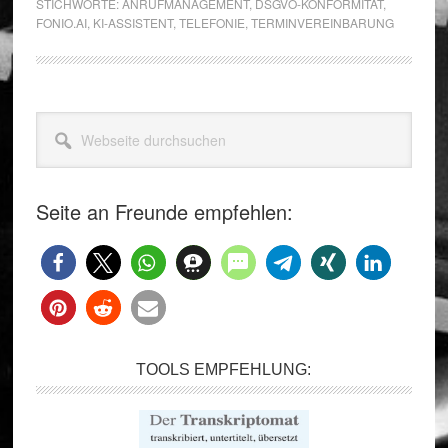
STICHWORTE:
ANRUFMANAGEMENT
,
DSGVO-KONFORMITÄT
,
FONIO.AI
,
KI-ASSISTENT
,
TELEFONIE
,
TERMINVEREINBARUNG
Seitenspalte
Webseite
durchsuchen
Seite an Freunde empfehlen:
TOOLS EMPFEHLUNG: