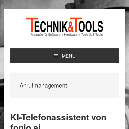
Zur
Zum
Zur
Hauptnavigation
Inhalt
Seitenspalte
springen
springen
springen
MENU
Anrufmanagement
KI-Telefonassistent von
fonio.ai