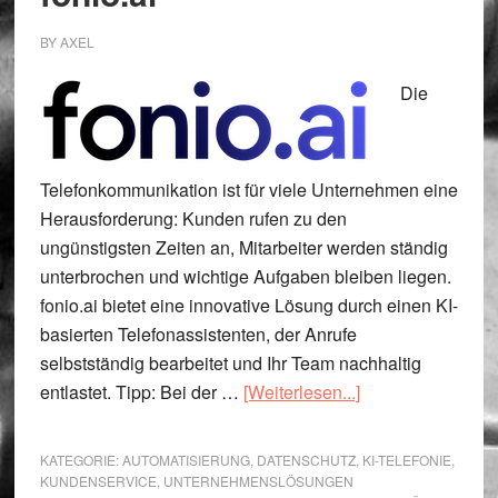
BY
AXEL
Die
Telefonkommunikation ist für viele Unternehmen eine
Herausforderung: Kunden rufen zu den
ungünstigsten Zeiten an, Mitarbeiter werden ständig
unterbrochen und wichtige Aufgaben bleiben liegen.
fonio.ai bietet eine innovative Lösung durch einen KI-
basierten Telefonassistenten, der Anrufe
selbstständig bearbeitet und Ihr Team nachhaltig
ÜberKI-
entlastet. Tipp: Bei der …
[Weiterlesen...]
Telefonassistent
von
KATEGORIE:
AUTOMATISIERUNG
,
DATENSCHUTZ
,
KI-TELEFONIE
,
fonio.ai
KUNDENSERVICE
,
UNTERNEHMENSLÖSUNGEN