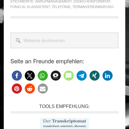
STICHWORTE:
ANRUFMANAGEMENT
,
DSGVO-KONFORMITÄT
,
FONIO.AI
,
KI-ASSISTENT
,
TELEFONIE
,
TERMINVEREINBARUNG
Seitenspalte
Webseite
durchsuchen
Seite an Freunde empfehlen:
TOOLS EMPFEHLUNG: