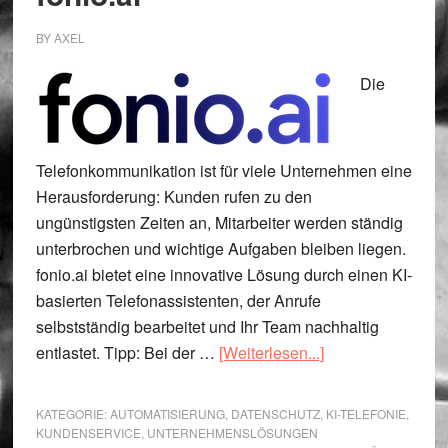
BY
AXEL
Die
Telefonkommunikation ist für viele Unternehmen eine
Herausforderung: Kunden rufen zu den
ungünstigsten Zeiten an, Mitarbeiter werden ständig
unterbrochen und wichtige Aufgaben bleiben liegen.
fonio.ai bietet eine innovative Lösung durch einen KI-
basierten Telefonassistenten, der Anrufe
selbstständig bearbeitet und Ihr Team nachhaltig
ÜberKI-
entlastet. Tipp: Bei der …
[Weiterlesen...]
Telefonassistent
von
KATEGORIE:
AUTOMATISIERUNG
,
DATENSCHUTZ
,
KI-TELEFONIE
,
fonio.ai
KUNDENSERVICE
,
UNTERNEHMENSLÖSUNGEN