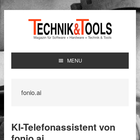
Zur
Zum
Zur
Hauptnavigation
Inhalt
Seitenspalte
springen
springen
springen
MENU
fonio.ai
KI-Telefonassistent von
fonio.ai