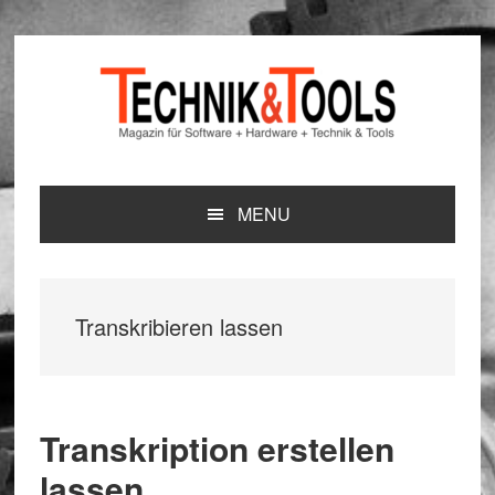
Zur
Zum
Zur
Hauptnavigation
Inhalt
Seitenspalte
springen
springen
springen
MENU
Transkribieren lassen
Transkription erstellen
lassen