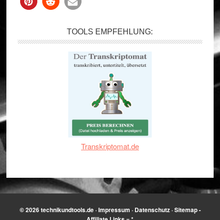
TOOLS EMPFEHLUNG:
Transkriptomat.de
© 2026
technikundtools.de
·
Impressum
·
Datenschutz
·
Sitemap
-
Affiliate Links = *