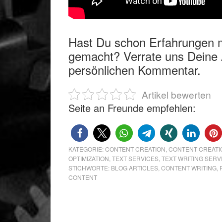
Hast Du schon Erfahrungen mi
gemacht? Verrate uns Deine 
persönlichen Kommentar.
Artikel bewerten
Seite an Freunde empfehlen:
KATEGORIE:
CONTENT CREATION
,
CONTENT CREATI
OPTIMIZATION
,
TEXT SERVICES
,
TEXT WRITING SERV
STICHWORTE:
BLOG ARTICLES
,
CONTENT WRITING
,
CONTENT