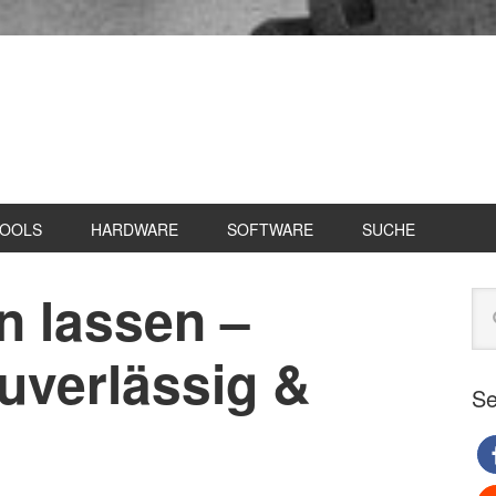
TOOLS
HARDWARE
SOFTWARE
SUCHE
en lassen –
Se
Web
du
uverlässig &
Se