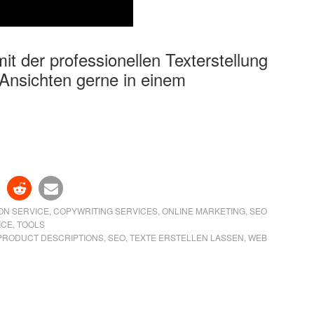
t der professionellen Texterstellung
Ansichten gerne in einem
ON SERVICE
,
COPYWRITING SERVICES
,
ONLINE MARKETING
,
SEO
ICE
,
TOOLS
PRODUCT DESCRIPTIONS
,
SEO
,
TEXTE ERSTELLEN LASSEN
,
WEB