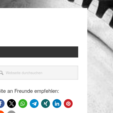
itenspalte
seite
rchsuchen
ite an Freunde empfehlen: