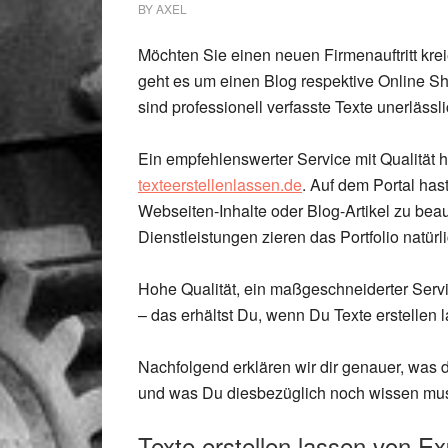
BY
AXEL
Möchten Sie einen neuen Firmenauftritt krei
geht es um einen Blog respektive Online Sh
sind professionell verfasste Texte unerlässli
Ein empfehlenswerter Service mit Qualität 
texteerstellenlassen.de
. Auf dem Portal ha
Webseiten-Inhalte oder Blog-Artikel zu beau
Dienstleistungen zieren das Portfolio natürl
Hohe Qualität, ein maßgeschneiderter Servi
– das erhältst Du, wenn Du Texte erstellen 
Nachfolgend erklären wir dir genauer, was 
und was Du diesbezüglich noch wissen mus
Texte erstellen lassen von E