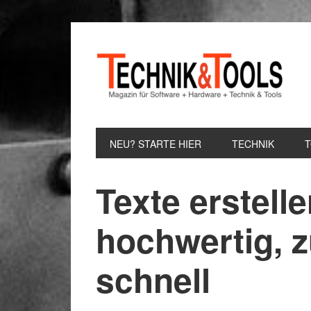
Zur
Zum
Zur
Hauptnavigation
Inhalt
Seitenspalte
springen
springen
springen
NEU? STARTE HIER
TECHNIK
Texte erstell
hochwertig, z
schnell