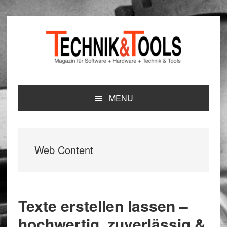
Zur
Zum
Zur
Hauptnavigation
Inhalt
Seitenspalte
springen
springen
springen
MENU
Web Content
Texte erstellen lassen –
hochwertig, zuverlässig &