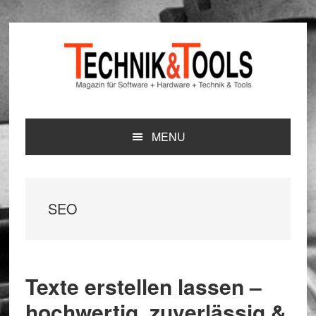
Zur
Zum
Zur
Hauptnavigation
Inhalt
Seitenspalte
springen
springen
springen
MENU
SEO
Texte erstellen lassen –
hochwertig, zuverlässig &