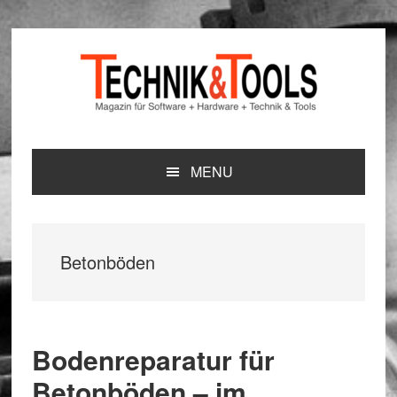
Zur
Zum
Zur
Hauptnavigation
Inhalt
Seitenspalte
springen
springen
springen
MENU
Betonböden
Bodenreparatur für
Betonböden – im