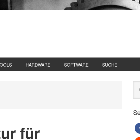
TOOLS
HARDWARE
SOFTWARE
SUCHE
Se
Web
du
Se
ur für