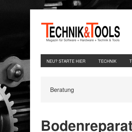
Zur
Zum
Zur
Hauptnavigation
Inhalt
Seitenspalte
springen
springen
springen
NEU? STARTE HIER
TECHNIK
Beratung
Bodenreparat