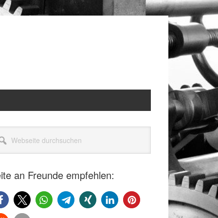
itenspalte
seite
rchsuchen
ite an Freunde empfehlen: