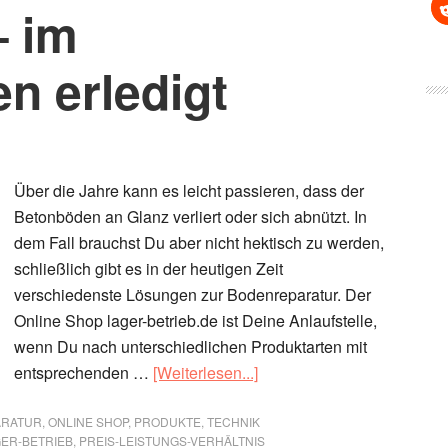
– im
 erledigt
Über die Jahre kann es leicht passieren, dass der
Betonböden an Glanz verliert oder sich abnützt. In
dem Fall brauchst Du aber nicht hektisch zu werden,
schließlich gibt es in der heutigen Zeit
verschiedenste Lösungen zur Bodenreparatur. Der
Online Shop lager-betrieb.de ist Deine Anlaufstelle,
wenn Du nach unterschiedlichen Produktarten mit
ÜberBodenreparatur
entsprechenden …
[Weiterlesen...]
für
Betonböden
ARATUR
,
ONLINE SHOP
,
PRODUKTE
,
TECHNIK
ER-BETRIEB
,
PREIS-LEISTUNGS-VERHÄLTNIS