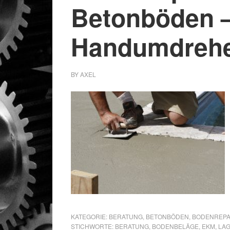
Betonböden 
Handumdrehen
BY
AXEL
KATEGORIE:
BERATUNG
,
BETONBÖDEN
,
BODENREP
STICHWORTE:
BERATUNG
,
BODENBELÄGE
,
EKM
,
LAG