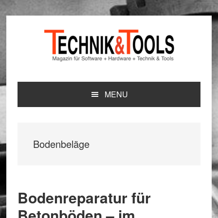
Zur
Zum
Zur
Hauptnavigation
Inhalt
Seitenspalte
springen
springen
springen
MENU
Bodenbeläge
Bodenreparatur für
Betonböden – im