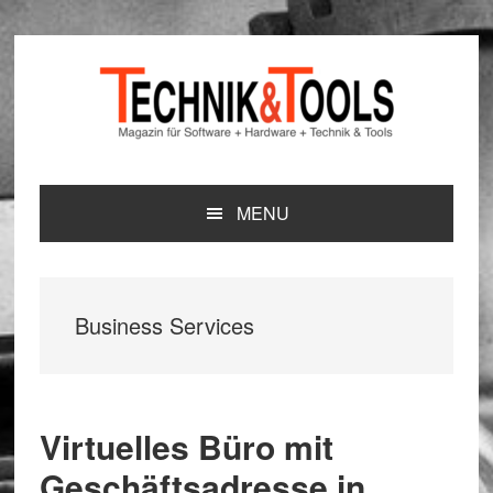
Zur
Zum
Zur
Hauptnavigation
Inhalt
Seitenspalte
springen
springen
springen
MENU
Business Services
Virtuelles Büro mit
Geschäftsadresse in