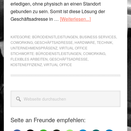
erledigen, ohne physisch an einen Standort
gebunden zu sein. Somit ist diese Lösung der
ÜberVirtuelles
Geschäftsadresse in …
[Weiterlesen...]
Büro
mit
KATEGORIE:
BÜRODIENSTLEISTUNGEN
,
BUSINESS SERVICES
,
Geschäftsadresse
COWORKING
,
GESCHÄFTSADRESSE
,
HARDWARE
,
TECHNIK
,
UNTERNEHMENSPRÄSENZ
,
VIRTUAL OFFICE
in
STICHWORTE:
BÜRODIENSTLEISTUNGEN
,
COWORKING
,
Berlin
FLEXIBLES ARBEITEN
,
GESCHÄFTSADRESSE
,
KOSTENEFFIZIENZ
,
VIRTUAL OFFICE
Seitenspalte
Webseite
durchsuchen
Seite an Freunde empfehlen: