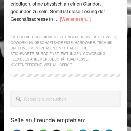
erledigen, ohne physisch an einen Standort
gebunden zu sein. Somit ist diese Lösung der
ÜberVirtuelles
Geschäftsadresse in …
[Weiterlesen...]
Büro
mit
KATEGORIE:
BÜRODIENSTLEISTUNGEN
,
BUSINESS SERVICES
,
Geschäftsadresse
COWORKING
,
GESCHÄFTSADRESSE
,
HARDWARE
,
TECHNIK
,
UNTERNEHMENSPRÄSENZ
,
VIRTUAL OFFICE
in
STICHWORTE:
BÜRODIENSTLEISTUNGEN
,
COWORKING
,
Berlin
FLEXIBLES ARBEITEN
,
GESCHÄFTSADRESSE
,
KOSTENEFFIZIENZ
,
VIRTUAL OFFICE
Seitenspalte
Webseite
durchsuchen
Seite an Freunde empfehlen: