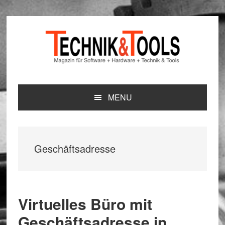
Zur
Zum
Zur
Hauptnavigation
Inhalt
Seitenspalte
springen
springen
springen
MENU
Geschäftsadresse
Virtuelles Büro mit
Geschäftsadresse in