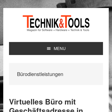
Zur
Zum
Zur
Hauptnavigation
Inhalt
Seitenspalte
springen
springen
springen
MENU
Bürodienstleistungen
Virtuelles Büro mit
Geschäftsadresse in