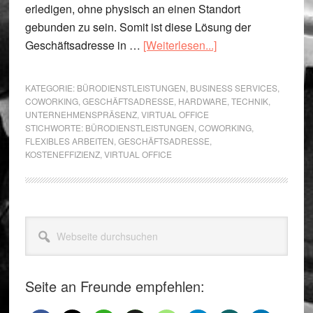
erledigen, ohne physisch an einen Standort
gebunden zu sein. Somit ist diese Lösung der
ÜberVirtuelles
Geschäftsadresse in …
[Weiterlesen...]
Büro
mit
KATEGORIE:
BÜRODIENSTLEISTUNGEN
,
BUSINESS SERVICES
,
Geschäftsadresse
COWORKING
,
GESCHÄFTSADRESSE
,
HARDWARE
,
TECHNIK
,
UNTERNEHMENSPRÄSENZ
,
VIRTUAL OFFICE
in
STICHWORTE:
BÜRODIENSTLEISTUNGEN
,
COWORKING
,
Berlin
FLEXIBLES ARBEITEN
,
GESCHÄFTSADRESSE
,
KOSTENEFFIZIENZ
,
VIRTUAL OFFICE
Seitenspalte
Webseite
durchsuchen
Seite an Freunde empfehlen: