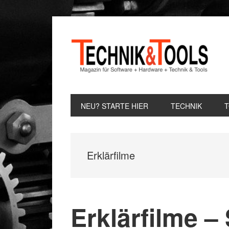
Zur
Zum
Zur
Hauptnavigation
Inhalt
Seitenspalte
springen
springen
springen
NEU? STARTE HIER
TECHNIK
Erklärfilme
Erklärfilme – 