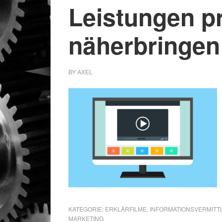
Leistungen pr
näherbringen
BY
AXEL
KATEGORIE:
ERKLÄRFILME
,
INFORMATIONSVERMITT
MARKETING