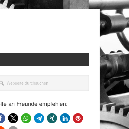
itenspalte
seite
rchsuchen
ite an Freunde empfehlen: