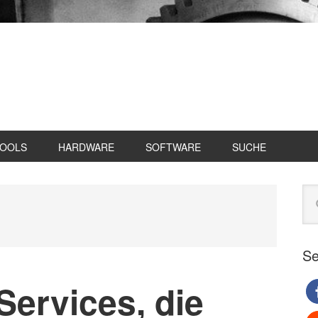
TOOLS
HARDWARE
SOFTWARE
SUCHE
Se
Web
du
Se
Services, die