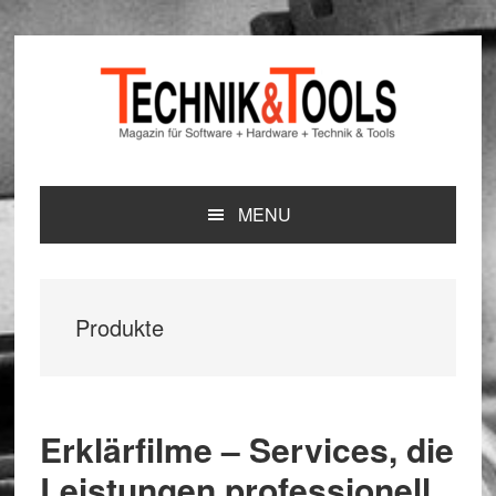
Zur
Zum
Zur
Hauptnavigation
Inhalt
Seitenspalte
springen
springen
springen
MENU
Produkte
Erklärfilme – Services, die
Leistungen professionell