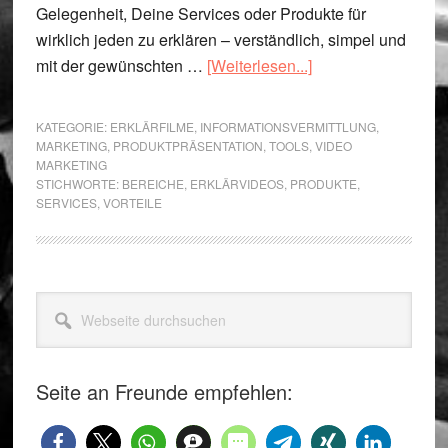
Gelegenheit, Deine Services oder Produkte für
wirklich jeden zu erklären – verständlich, simpel und
ÜberErklärfilme
mit der gewünschten …
[Weiterlesen...]
–
Services,
KATEGORIE:
ERKLÄRFILME
,
INFORMATIONSVERMITTLUNG
,
die
MARKETING
,
PRODUKTPRÄSENTATION
,
TOOLS
,
VIDEO
MARKETING
Leistungen
STICHWORTE:
BEREICHE
,
ERKLÄRVIDEOS
,
PRODUKTE
,
professionell
SERVICES
,
VORTEILE
näherbringen
Seitenspalte
Webseite
durchsuchen
Seite an Freunde empfehlen: