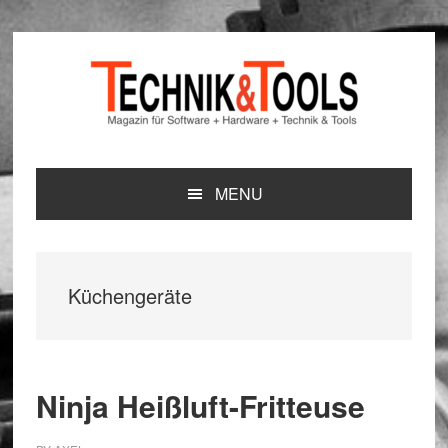
Zur
Zum
Zur
Hauptnavigation
Inhalt
Seitenspalte
springen
springen
springen
MENU
Küchengeräte
Ninja Heißluft-Fritteuse