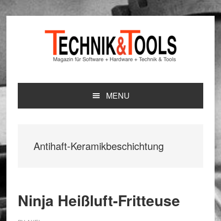
Zur
Zum
Zur
Hauptnavigation
Inhalt
Seitenspalte
springen
springen
springen
MENU
Antihaft-Keramikbeschichtung
Ninja Heißluft-Fritteuse